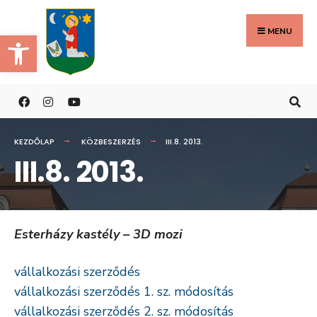
Search
Skip
for:
to
MENU
Eszköztár megnyitása
content
KEZDŐLAP
KÖZBESZERZÉS
III.8. 2013.
III.8. 2013.
Esterházy kastély – 3D mozi
vállalkozási szerződés
vállalkozási szerződés 1. sz. módosítás
vállalkozási szerződés 2. sz. módosítás