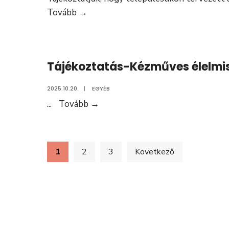
Értesítés
Tovább
→
áramszünetről
–
2025.
Tájékoztatás-Kézműves élelmis
november
3.
2025.10.20.
|
EGYÉB
Tájékoztatás-
...
Tovább
→
Kézműves
élelmiszerkészítő
tanfolyam
Bejegyzések
1
2
3
Következő
lapozása