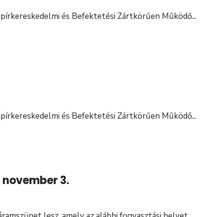
írkereskedelmi és Befektetési Zártkörűen Működő
...
írkereskedelmi és Befektetési Zártkörűen Működő
...
. november 3.
ramszünet lesz, amely az alábbi fogyasztási helyet
...