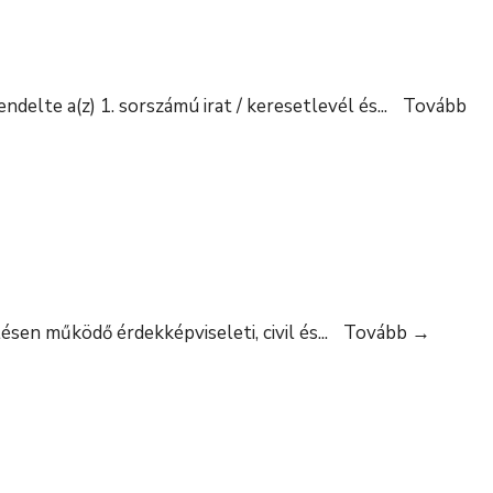
endelte a(z) 1. sorszámú irat / keresetlevél és
...
Tovább
FELHÍ
ésen működő érdekképviseleti, civil és
...
Tovább
→
–
Lakossá
fórum