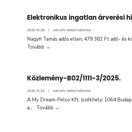
–
C03/4818-
Elektronikus ingatlan árverési
1/2025
2025.10.28.
|
ARCHÍV HIRDETMÉNYEK
Nagyfi Tamás adós ellen, 479 382 Ft adó- és k
Elektronikus
Tovább
→
ingatlan
árverési
hirdetmény-
Közlemény-B02/1111-3/2025.
C03/2722-
3/2025.
2025.10.22.
|
ARCHÍV HIRDETMÉNYEK
A My Dream-Pelso Kft. (székhely: 1064 Budape
Közlemény-
a
...
Tovább
→
B02/1111-
3/2025.