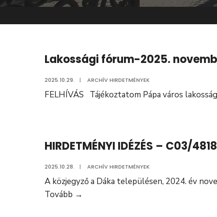
Lakossági fórum-2025. novembe
2025.10.29.
|
ARCHÍV HIRDETMÉNYEK
FELHÍVÁS Tájékoztatom Pápa város lakosságát
HIRDETMÉNYI IDÉZÉS – C03/481
2025.10.28.
|
ARCHÍV HIRDETMÉNYEK
A közjegyző a Dáka településen, 2024. év no
HIRDETMÉNYI
Tovább
→
IDÉZÉS