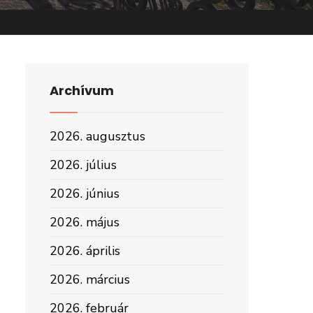
Archívum
kossági
2026. augusztus
rum-
2026. július
25.
ovember
2026. június
.
2026. május
2026. április
2026. március
2026. február