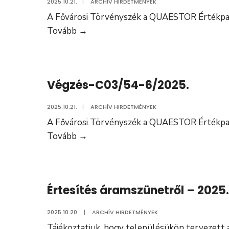
2025.10.21.
|
ARCHÍV HIRDETMÉNYEK
A Fővárosi Törvényszék a QUAESTOR Értékpap
Végzés-
Tovább
→
C03/54-
5/2025.
Végzés-C03/54-6/2025.
2025.10.21.
|
ARCHÍV HIRDETMÉNYEK
A Fővárosi Törvényszék a QUAESTOR Értékpap
Végzés-
Tovább
→
C03/54-
6/2025.
Értesítés áramszünetről – 2025
2025.10.20.
|
ARCHÍV HIRDETMÉNYEK
Tájékoztatjuk, hogy településükön tervezett á