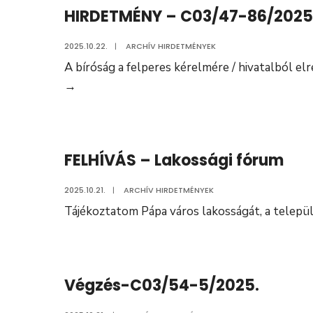
HIRDETMÉNY – C03/47-86/2025
2025.10.22.
|
ARCHÍV HIRDETMÉNYEK
A bíróság a felperes kérelmére / hivatalból elr
HIRDETMÉNY
→
–
C03/47-
86/2025
FELHÍVÁS – Lakossági fórum
2025.10.21.
|
ARCHÍV HIRDETMÉNYEK
Tájékoztatom Pápa város lakosságát, a települ
Végzés-C03/54-5/2025.