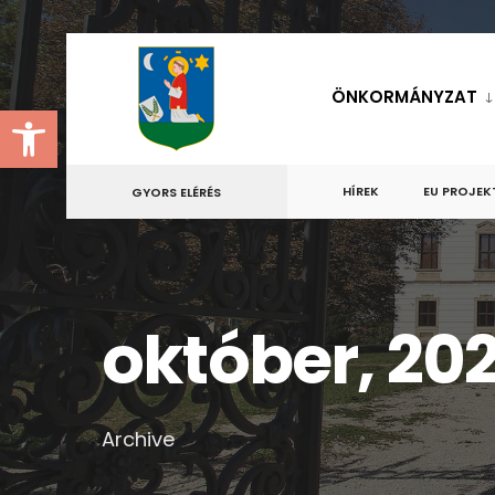
for:
Skip
to
ÖNKORMÁNYZAT
Eszköztár megnyitása
content
HÍREK
EU PROJEK
GYORS ELÉRÉS
október, 20
Archive