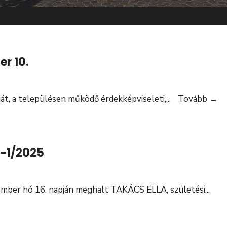
r 10.
La
, a településen működő érdekképviseleti,
...
Tovább
→
fó
20
n
8-1/2025
10
vember hó 16. napján meghalt TAKÁCS ELLA, születési
...