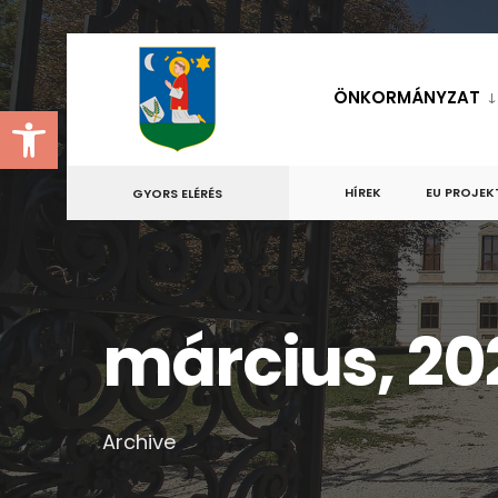
for:
Skip
to
ÖNKORMÁNYZAT
Eszköztár megnyitása
content
HÍREK
EU PROJEK
GYORS ELÉRÉS
március, 20
Archive