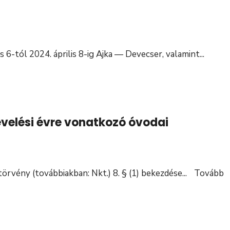
is 6-tól 2024. április 8-ig Ajka — Devecser, valamint
...
elési évre vonatkozó óvodai
örvény (továbbiakban: Nkt.) 8. § (1) bekezdése
...
Tovább