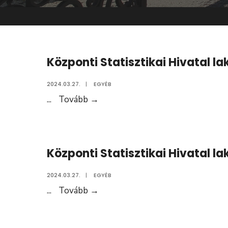
Központi Statisztikai Hivatal l
2024.03.27.
|
EGYÉB
Központi
...
Tovább
→
Statisztikai
Hivatal
lakossági
Központi Statisztikai Hivatal l
adatgyűjtése
2024.03.27.
|
EGYÉB
Központi
...
Tovább
→
Statisztikai
Hivatal