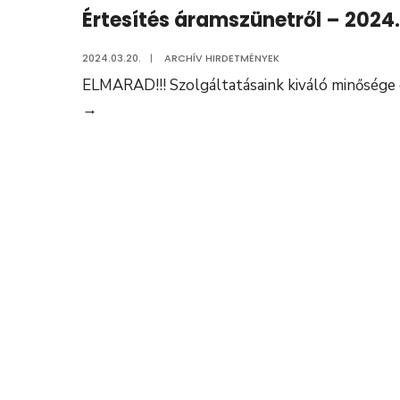
Értesítés áramszünetről – 2024. 
nevelési
évre
2024.03.20.
|
ARCHÍV HIRDETMÉNYEK
vonatkozó
ELMARAD!!! Szolgáltatásaink kiváló minősége 
óvodai
Értesítés
→
beíratásról
áramszünetről
–
2024.
április
3.-
Elmarad