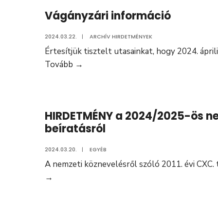
lakossági
Vágányzári információ
adatgyűjtése
2024.03.22.
|
ARCHÍV HIRDETMÉNYEK
Értesítjük tisztelt utasainkat, hogy 2024. ápril
Vágányzári
Tovább
→
információ
HIRDETMÉNY a 2024/2025-ös nev
beíratásról
2024.03.20.
|
EGYÉB
A nemzeti köznevelésről szóló 2011. évi CXC. t
HIRDETMÉNY
→
a
2024/2025-
ös