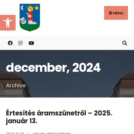
Search
Skip
for:
to
MENU
Eszköztár megnyitása
content
december, 2024
Archive
Értesítés áramszünetről – 2025.
január 13.
2024.12.20.
|
ARCHÍV HIRDETMÉNYEK