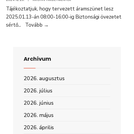
Tájékoztatjuk, hogy tervezett áramszünet lesz
2025.01.13-án 08:00-16:00-ig Biztonsági övezetet
Értesítés
sértő
...
Tovább
→
áramszünetről
–
2025.
január
Archívum
13.
2026. augusztus
2026. július
2026. június
2026. május
2026. április