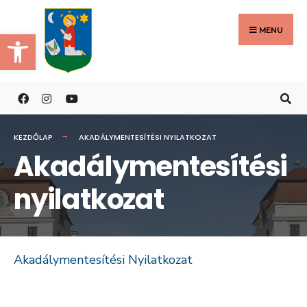
Search
Skip
for:
to
MENU
Eszköztár megnyitása
content
KEZDŐLAP
AKADÁLYMENTESÍTÉSI NYILATKOZAT
Akadálymentesítési
nyilatkozat
Akadálymentesítési Nyilatkozat