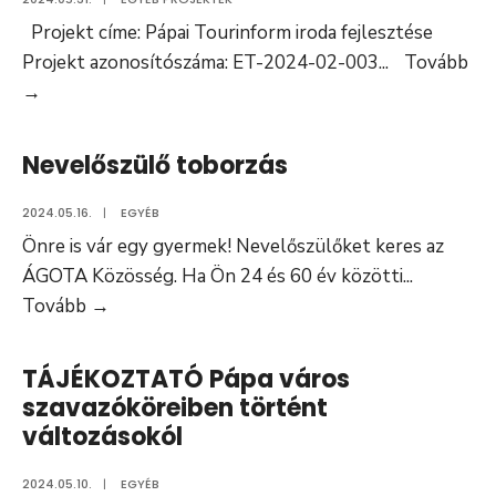
​Projekt címe: Pápai Tourinform iroda fejlesztése
Projekt azonosítószáma: ET-2024-02-003
...
Tovább
ET-
→
2024-
02-
Nevelőszülő toborzás
003
Pápai
2024.05.16.
|
EGYÉB
Tourinform
Önre is vár egy gyermek! Nevelőszülőket keres az
iroda
ÁGOTA Közösség. Ha Ön 24 és 60 év közötti
...
fejlesztése
Nevelőszülő
Tovább
→
toborzás
TÁJÉKOZTATÓ Pápa város
szavazóköreiben történt
változásokól
2024.05.10.
|
EGYÉB