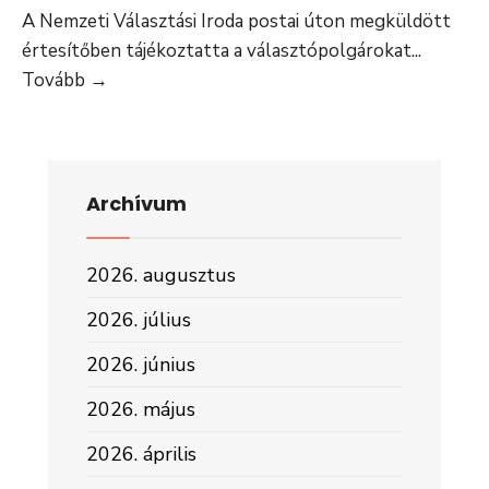
A Nemzeti Választási Iroda postai úton megküldött
értesítőben tájékoztatta a választópolgárokat
...
TÁJÉKOZTATÓ
Tovább
→
Pápa
város
szavazóköreiben
történt
Archívum
változásokól
2026. augusztus
2026. július
2026. június
2026. május
2026. április