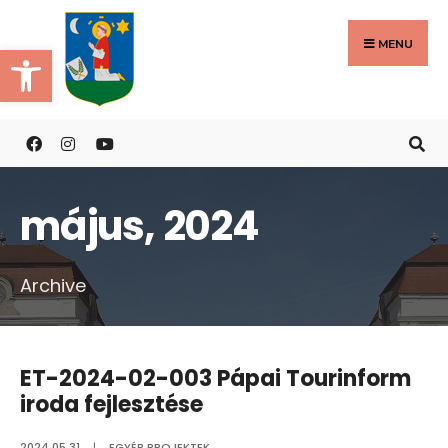
Search
Skip
for:
to
MENU
Eszköztár megnyitása
content
május, 2024
Archive
ET-2024-02-003 Pápai Tourinform
iroda fejlesztése
2024.05.31.
|
EGYÉB PROJEKTEK