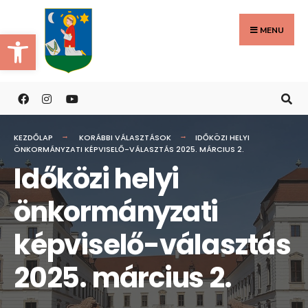
Search
Skip
for:
to
MENU
Eszköztár megnyitása
content
KEZDŐLAP
KORÁBBI VÁLASZTÁSOK
IDŐKÖZI HELYI
ÖNKORMÁNYZATI KÉPVISELŐ-VÁLASZTÁS 2025. MÁRCIUS 2.
Időközi helyi
önkormányzati
képviselő-választás
2025. március 2.