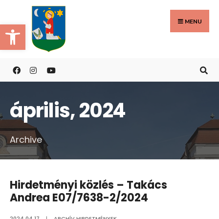
Search
Skip
for:
to
MENU
Eszköztár megnyitása
content
április, 2024
Archive
Hirdetményi közlés – Takács
Andrea E07/7638-2/2024
2024.04.17.
|
ARCHÍV HIRDETMÉNYEK