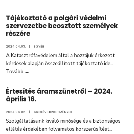
B02/460-
3/2024.
Tájékoztató a polgári védelmi
szervezetbe beosztott személyek
részére
2024.04.03.
|
EGYÉB
A Katasztrófavédelem által a hozzájuk érkezett
kérdések alapján összeállított tájékoztató ide
...
Tájékoztató
Tovább
→
a
polgári
Értesítés áramszünetről – 2024.
védelmi
április 16.
szervezetbe
beosztott
2024.04.02.
|
ARCHÍV HIRDETMÉNYEK
személyek
Szolgáltatásaink kiváló minősége és a biztonságos
részére
ellátás érdekében folyamatos korszerűsítést
...