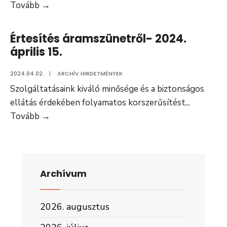
Értesítés
Tovább
→
áramszünetről
–
Értesítés áramszünetről- 2024.
2024.
április 15.
április
16.
2024.04.02.
|
ARCHÍV HIRDETMÉNYEK
Szolgáltatásaink kiváló minősége és a biztonságos
ellátás érdekében folyamatos korszerűsítést
...
Értesítés
Tovább
→
áramszünetről-
2024.
április
15.
Archívum
2026. augusztus