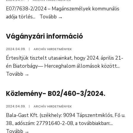
E07/7638-2/2024 – Magánszemélyek kommunális
Hirdetményi
adója törlés
...
Tovább
→
közlés
–
Vágányzári információ
Takács
Andrea
2024.04.09.
|
ARCHÍV HIRDETMÉNYEK
E07/7638-
Értesítjük tisztelt utasainkat, hogy 2024. április 21-
2/2024
én Biatorbágy— Herceghalom állomások között
...
Vágányzári
Tovább
→
információ
Közlemény- B02/460-3/2024.
2024.04.09.
|
ARCHÍV HIRDETMÉNYEK
Bala-Gast Kft. (székhely: 9094 Tápszentmiklós, Fő u.
38., adószám: 27791640-2-08, a továbbiakban:
...
Közlemény-
Tovább
→