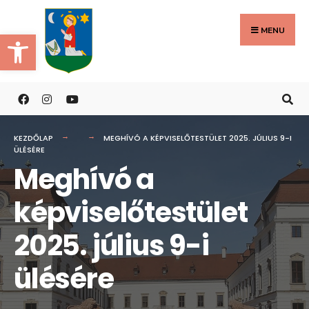
Search
Skip
for:
to
MENU
Eszköztár megnyitása
content
KEZDŐLAP
MEGHÍVÓ A KÉPVISELŐTESTÜLET 2025. JÚLIUS 9-I
ÜLÉSÉRE
Meghívó a
képviselőtestület
2025. július 9-i
ülésére