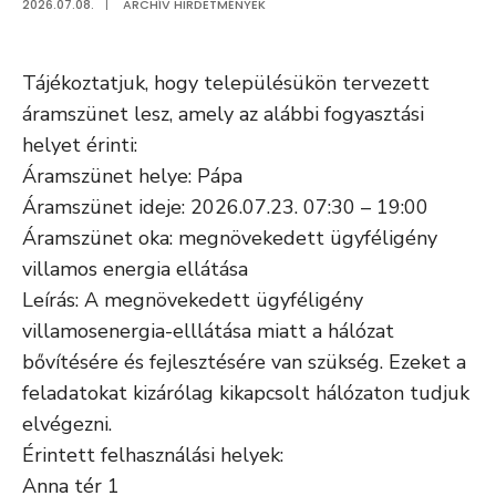
2026.07.08.
|
ARCHÍV HIRDETMÉNYEK
Tájékoztatjuk, hogy településükön tervezett
áramszünet lesz, amely az alábbi fogyasztási
helyet érinti:
Áramszünet helye: Pápa
Áramszünet ideje: 2026.07.23. 07:30 – 19:00
Áramszünet oka: megnövekedett ügyféligény
villamos energia ellátása
Leírás: A megnövekedett ügyféligény
villamosenergia-elllátása miatt a hálózat
bővítésére és fejlesztésére van szükség. Ezeket a
feladatokat kizárólag kikapcsolt hálózaton tudjuk
elvégezni.
Érintett felhasználási helyek:
Anna tér 1