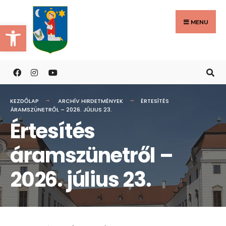
Search
Skip
for:
to
MENU
Eszköztár megnyitása
content
KEZDŐLAP
ARCHÍV HIRDETMÉNYEK
ÉRTESÍTÉS
ÁRAMSZÜNETRŐL – 2026. JÚLIUS 23.
Értesítés
áramszünetről –
2026. július 23.