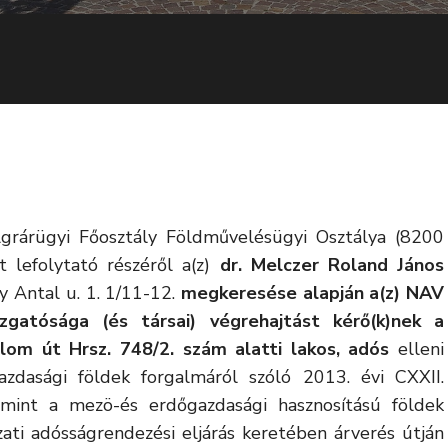
rárügyi Főosztály Földművelésügyi Osztálya (8200
t lefolytató részéről a(z)
dr. Melczer Roland János
 Antal u. 1. 1/11-12.
megkeresése alapján a(z) NAV
atósága (és társai) végrehajtást kérő(k)nek a
lom út Hrsz. 748/2. szám alatti lakos, adós
elleni
azdasági földek forgalmáról szóló 2013. évi CXXII.
amint a mezö-és erdőgazdasági hasznosítású földek
zati adósságrendezési eljárás keretében árverés útján