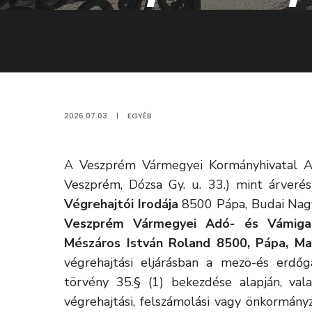
2026.07.03.
|
EGYÉB
A Veszprém Vármegyei Kormányhivatal Ag
Veszprém, Dózsa Gy. u. 33.) mint árverés
Végrehajtói Irodája
8500 Pápa, Budai Nagy
Veszprém Vármegyei Adó- és Vámigazg
Mészáros István Roland 8500, Pápa, Ma
végrehajtási eljárásban a mezö-és erdőg
törvény 35.§ (1) bekezdése alapján, val
végrehajtási, felszámolási vagy önkormány