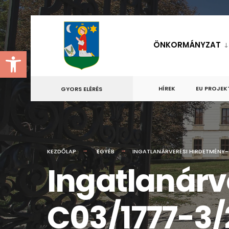
for:
Skip
to
ÖNKORMÁNYZAT
Eszköztár megnyitása
content
HÍREK
EU PROJEK
GYORS ELÉRÉS
KEZDŐLAP
EGYÉB
INGATLANÁRVERÉSI HIRDETMÉNY-
Ingatlanárv
C03/1777-3/