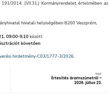
ló 191/2014. (VII.31.) Kormányrendelet értelmében az
nyhivatal hivatali helyiségében 8200 Veszprém,
21. 09:00-9:10
között
isztrációt követően
rverési hirdetmény-C03/1777-3/2026.
Next:
Értesítés áramszünetről –
2026. július 23.