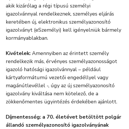
akik kizárólag a régi típusú személyi
igazolvánnyal rendelkeznek, személyes eljárás
keretében új, elektronikus személyazonosító
igazolványt (eSzemélyi) kell igényelniük bármely
kormányablakban.
Kivételek:
Amennyiben az érintett személy
rendelkezik más, érvényes személyazonosságot
igazoló hatósági igazolvánnyal – például
kártyaformátumú vezetői engedéllyel vagy
magánútlevéllel -, úgy az új személyazonosító
igazolvány kiváltása nem kötelező, de a
zökkenőmentes ügyintézés érdekében ajánlott.
Díjmentesség: a 70. életévet betöltött polgár
állandó személyazonosító igazolványának