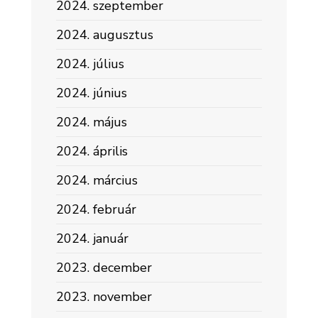
2024. szeptember
2024. augusztus
2024. július
2024. június
2024. május
2024. április
2024. március
2024. február
2024. január
2023. december
2023. november