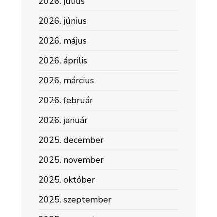
2026. július
2026. június
2026. május
2026. április
2026. március
2026. február
2026. január
2025. december
2025. november
2025. október
2025. szeptember