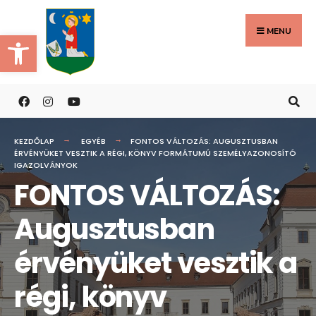
Search
Skip
for:
to
MENU
Eszköztár megnyitása
content
KEZDŐLAP
EGYÉB
FONTOS VÁLTOZÁS: AUGUSZTUSBAN
ÉRVÉNYÜKET VESZTIK A RÉGI, KÖNYV FORMÁTUMÚ SZEMÉLYAZONOSÍTÓ
IGAZOLVÁNYOK
FONTOS VÁLTOZÁS:
Augusztusban
érvényüket vesztik a
régi, könyv