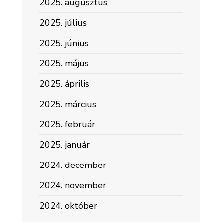
2025. augusztus
2025. július
2025. június
2025. május
2025. április
2025. március
2025. február
2025. január
2024. december
2024. november
2024. október