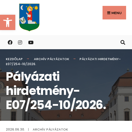
Search
Skip
for:
to
MENU
Eszköztár megnyitása
content
KEZDŐLAP
ARCHÍV PÁLYÁZATOK
PÁLYÁZATI HIRDETMÉNY-
E07/254-10/2026.
Pályázati
hirdetmény-
E07/254-10/2026.
2026.06.30.
|
ARCHÍV PÁLYÁZATOK