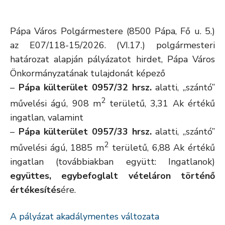
Pápa Város Polgármestere (8500 Pápa, Fő u. 5.)
az E07/118-15/2026. (VI.17.) polgármesteri
határozat alapján pályázatot hirdet, Pápa Város
Önkormányzatának tulajdonát képező
–
Pápa külterület 0957/32 hrsz.
alatti, „szántó”
2
művelési ágú, 908 m
területű, 3,31 Ak értékű
ingatlan, valamint
–
Pápa külterület 0957/33 hrsz.
alatti, „szántó”
2
művelési ágú, 1885 m
területű, 6,88 Ak értékű
ingatlan (továbbiakban együtt: Ingatlanok)
együttes, egybefoglalt vételáron történő
értékesítés
ére.
A pályázat akadálymentes változata