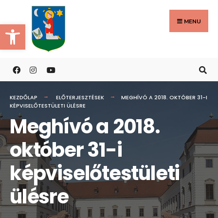
Search
Skip
for:
to
MENU
Eszköztár megnyitása
content
KEZDŐLAP
ELŐTERJESZTÉSEK
MEGHÍVÓ A 2018. OKTÓBER 31-I
KÉPVISELŐTESTÜLETI ÜLÉSRE
Meghívó a 2018.
október 31-i
képviselőtestületi
ülésre