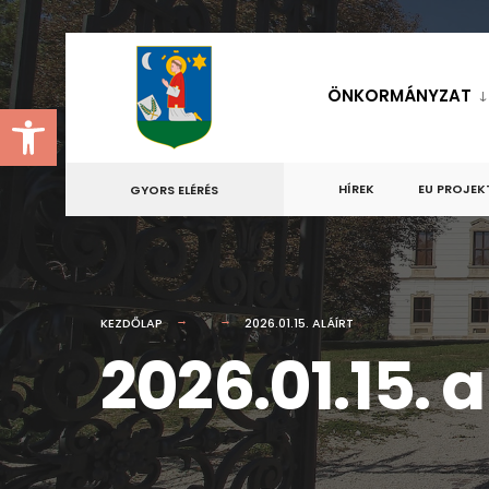
for:
Skip
to
ÖNKORMÁNYZAT
Eszköztár megnyitása
content
HÍREK
EU PROJEK
GYORS ELÉRÉS
KEZDŐLAP
2026.01.15. ALÁÍRT
2026.01.15. a