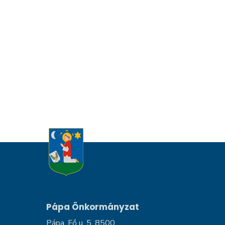
Pápa Önkormányzat
Pápa, Fő u. 5, 8500