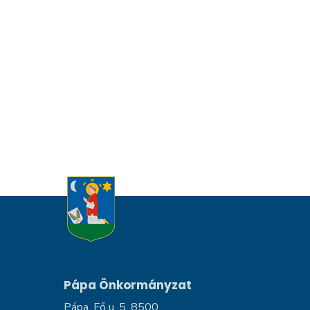
Pápa Önkormányzat
Pápa, Fő u. 5, 8500