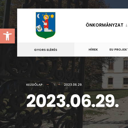
for:
Skip
to
ÖNKORMÁNYZAT
Eszköztár megnyitása
content
HÍREK
EU PROJEK
GYORS ELÉRÉS
KEZDŐLAP
2023.06.29.
2023.06.29.