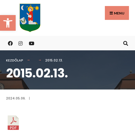
Search
Skip
for:
to
MENU
Eszköztár megnyitása
content
KEZDŐLAP
2015.02.13.
2015.02.13.
2024.05.06.
|