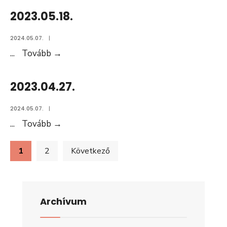
2023.05.18.
2024.05.07.
|
2023.05.18.
...
Tovább
→
2023.04.27.
2024.05.07.
|
2023.04.27.
...
Tovább
→
Bejegyzések
1
2
Következő
lapozása
Archívum