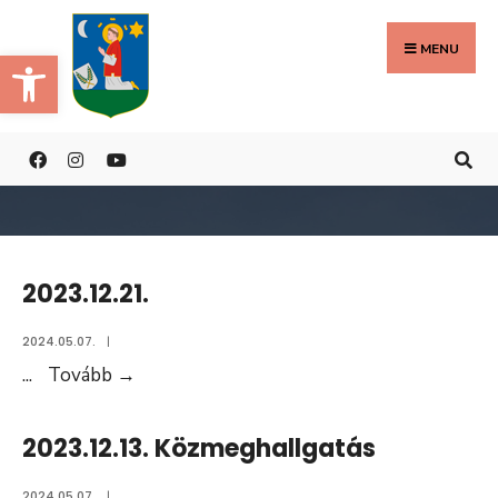
Search
Skip
for:
to
MENU
Eszköztár megnyitása
content
2023.12.21.
2024.05.07.
|
2023.12.21.
...
Tovább
→
2023.12.13. Közmeghallgatás
2024.05.07.
|