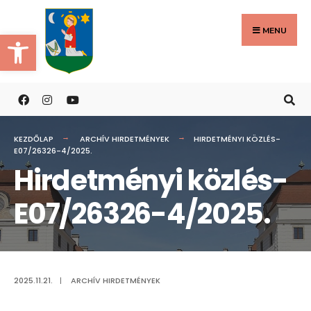
Search
Skip
for:
to
MENU
Eszköztár megnyitása
content
KEZDŐLAP
ARCHÍV HIRDETMÉNYEK
HIRDETMÉNYI KÖZLÉS-
E07/26326-4/2025.
Hirdetményi közlés-
E07/26326-4/2025.
2025.11.21.
|
ARCHÍV HIRDETMÉNYEK