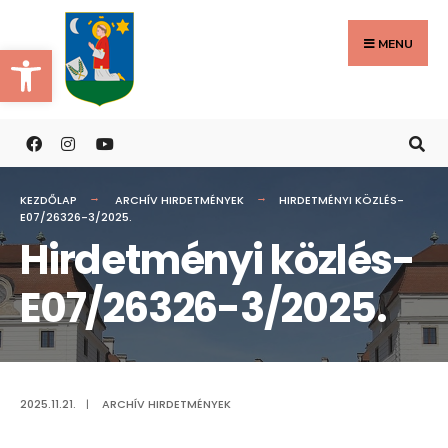
Search
Skip
for:
to
MENU
Eszköztár megnyitása
content
KEZDŐLAP
ARCHÍV HIRDETMÉNYEK
HIRDETMÉNYI KÖZLÉS-
E07/26326-3/2025.
Hirdetményi közlés-
E07/26326-3/2025.
2025.11.21.
|
ARCHÍV HIRDETMÉNYEK