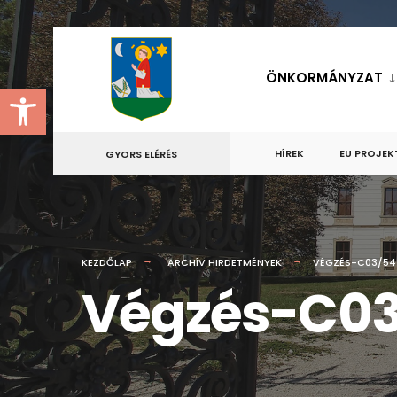
for:
Skip
to
ÖNKORMÁNYZAT
Eszköztár megnyitása
content
HÍREK
EU PROJEK
GYORS ELÉRÉS
KEZDŐLAP
ARCHÍV HIRDETMÉNYEK
VÉGZÉS-C03/54
Végzés-C03