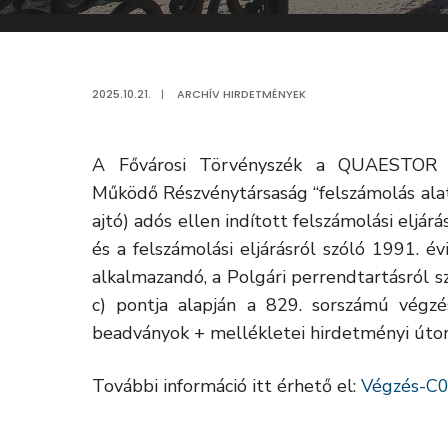
2025.10.21.
|
ARCHÍV HIRDETMÉNYEK
A Fővárosi Törvényszék a QUAESTOR Ér
Működő Részvénytársaság “felszámolás alat
ajtó) adós ellen indított felszámolási eljár
és a felszámolási eljárásról szóló 1991. é
alkalmazandó, a Polgári perrendtartásról s
c) pontja alapján a 829. sorszámú végzés
beadványok + mellékletei hirdetményi úton
További információ itt érhető el:
Végzés-C0