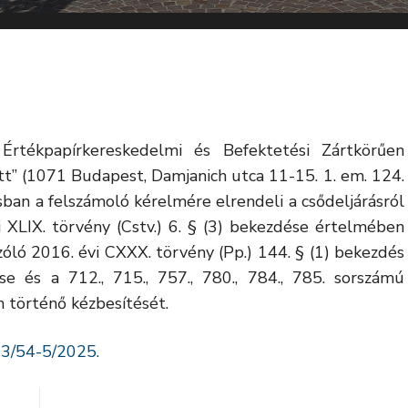
tékpapírkereskedelmi és Befektetési Zártkörűen
t” (1071 Budapest, Damjanich utca 11-15. 1. em. 124.
ásban a felszámoló kérelmére elrendeli a csődeljárásról
vi XLIX. törvény (Cstv.) 6. § (3) bekezdése értelmében
zóló 2016. évi CXXX. törvény (Pp.) 144. § (1) bekezdés
e és a 712., 715., 757., 780., 784., 785. sorszámú
 történő kézbesítését.
3/54-5/2025.