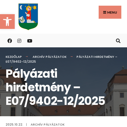
Search
Skip
for:
to
MENU
Eszköztár megnyitása
content
KEZDŐLAP
ARCHÍV PÁLYÁZATOK
PÁLYÁZATI HIRDETMÉNY –
E07/9402-12/2025
Pályázati
hirdetmény –
E07/9402-12/2025
2025.10.22.
|
ARCHÍV PÁLYÁZATOK