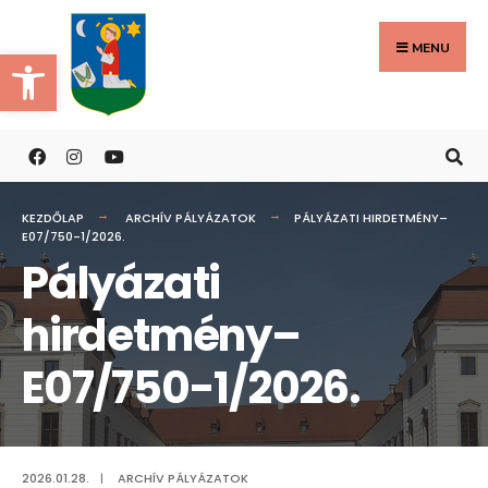
Search
Skip
for:
to
MENU
Eszköztár megnyitása
content
KEZDŐLAP
ARCHÍV PÁLYÁZATOK
PÁLYÁZATI HIRDETMÉNY–
E07/750-1/2026.
Pályázati
hirdetmény–
E07/750-1/2026.
2026.01.28.
|
ARCHÍV PÁLYÁZATOK