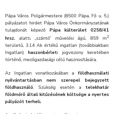
Pápa Város Polgármestere (8500 Pápa, Fő u. 5.)
pályázatot hirdet Pápa Város Önkormányzatának
tulajdonát képező
Pápa külterület 0258/41
2
hrsz.
alatti, „szántó” művelési ágú, 859 m
területű, 3.14 Ak értékű ingatlan (továbbiakban:
Ingatlan)
haszonbérlet
i jogviszony keretében
történő, mezőgazdasági célú hasznosítására.
Az Ingatlan vonatkozásában a
földhasználati
nyilvántartásban nem szerepel bejegyzett
földhasználó
. Szükség esetén a
telekhatár
földmérő általi kitűzésének költsége a nyertes
pályázót terheli.