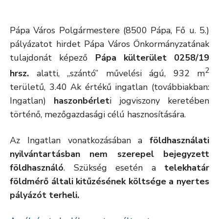
Pápa Város Polgármestere (8500 Pápa, Fő u. 5.)
pályázatot hirdet Pápa Város Önkormányzatának
tulajdonát képező
Pápa külterület 0258/19
2
hrsz.
alatti, „szántó” művelési ágú, 932 m
területű, 3.40 Ak értékű ingatlan (továbbiakban:
Ingatlan)
haszonbérlet
i jogviszony keretében
történő, mezőgazdasági célú hasznosítására.
Az Ingatlan vonatkozásában a
földhasználati
nyilvántartásban nem szerepel bejegyzett
földhasználó
. Szükség esetén a
telekhatár
földmérő általi kitűzésének költsége a nyertes
pályázót terheli.