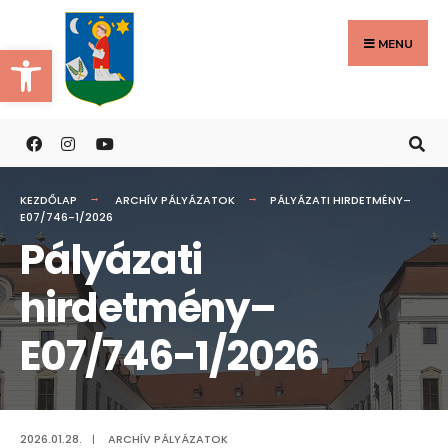
Search
Skip
for:
to
MENU
Eszköztár megnyitása
content
KEZDŐLAP
ARCHÍV PÁLYÁZATOK
PÁLYÁZATI HIRDETMÉNY–
E07/746-1/2026
Pályázati
hirdetmény–
E07/746-1/2026
2026.01.28.
|
ARCHÍV PÁLYÁZATOK