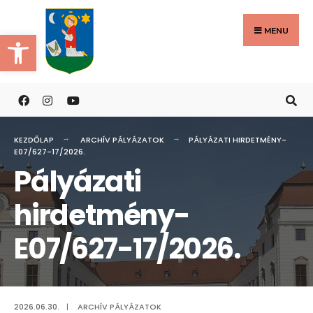
Search
Skip
for:
to
MENU
Eszköztár megnyitása
content
KEZDŐLAP
ARCHÍV PÁLYÁZATOK
PÁLYÁZATI HIRDETMÉNY-
E07/627-17/2026.
Pályázati
hirdetmény-
E07/627-17/2026.
2026.06.30.
|
ARCHÍV PÁLYÁZATOK