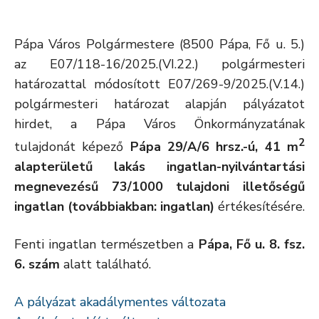
Pápa Város Polgármestere (8500 Pápa, Fő u. 5.)
az E07/118-16/2025.(VI.22.) polgármesteri
határozattal módosított E07/269-9/2025.(V.14.)
polgármesteri határozat alapján pályázatot
hirdet, a Pápa Város Önkormányzatának
2
tulajdonát képező
Pápa 29/A/6
hrsz.-ú, 41 m
alapterületű lakás ingatlan-nyilvántartási
megnevezésű 73/1000 tulajdoni illetőségű
ingatlan
(továbbiakban: ingatlan)
értékesítésére.
Fenti ingatlan természetben a
Pápa, Fő u. 8. fsz.
6. szám
alatt található.
A pályázat akadálymentes változata