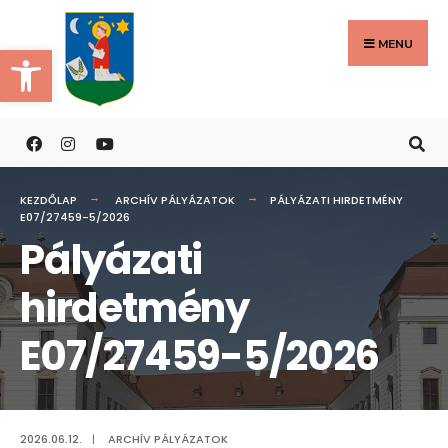
Search
Skip
for:
to
MENU
Eszköztár megnyitása
content
KEZDŐLAP
ARCHÍV PÁLYÁZATOK
PÁLYÁZATI HIRDETMÉNY
E07/27459-5/2026
Pályázati
hirdetmény
E07/27459-5/2026
2026.06.12.
|
ARCHÍV PÁLYÁZATOK