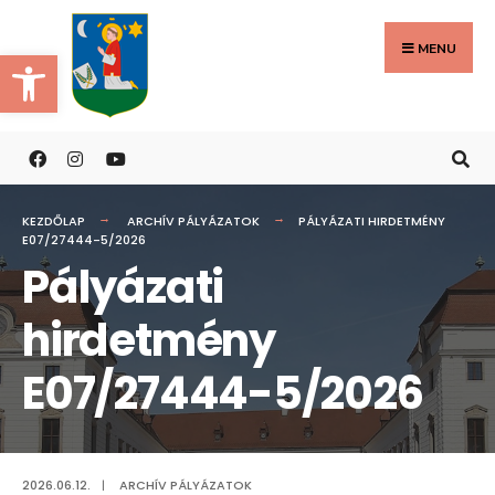
Search
Skip
for:
to
MENU
Eszköztár megnyitása
content
KEZDŐLAP
ARCHÍV PÁLYÁZATOK
PÁLYÁZATI HIRDETMÉNY
E07/27444-5/2026
Pályázati
hirdetmény
E07/27444-5/2026
2026.06.12.
|
ARCHÍV PÁLYÁZATOK