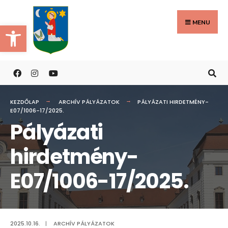
Search
Skip
for:
to
MENU
Eszköztár megnyitása
content
KEZDŐLAP
ARCHÍV PÁLYÁZATOK
PÁLYÁZATI HIRDETMÉNY-
E07/1006-17/2025.
Pályázati
hirdetmény-
E07/1006-17/2025.
2025.10.16.
|
ARCHÍV PÁLYÁZATOK