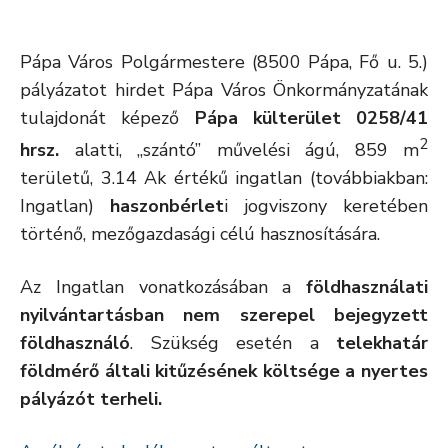
Pápa Város Polgármestere (8500 Pápa, Fő u. 5.)
pályázatot hirdet Pápa Város Önkormányzatának
tulajdonát képező
Pápa külterület 0258/41
2
hrsz.
alatti, „szántó” művelési ágú, 859 m
területű, 3.14 Ak értékű ingatlan (továbbiakban:
Ingatlan)
haszonbérlet
i jogviszony keretében
történő, mezőgazdasági célú hasznosítására.
Az Ingatlan vonatkozásában a
földhasználati
nyilvántartásban nem szerepel bejegyzett
földhasználó
. Szükség esetén a
telekhatár
földmérő általi kitűzésének költsége a nyertes
pályázót terheli.