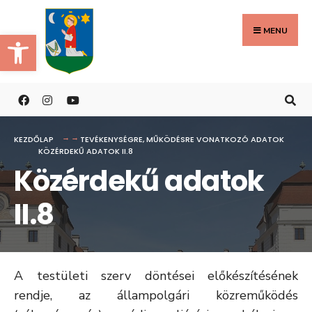
Search
Skip
for:
to
MENU
Eszköztár megnyitása
content
KEZDŐLAP
TEVÉKENYSÉGRE, MŰKÖDÉSRE VONATKOZÓ ADATOK
KÖZÉRDEKŰ ADATOK II.8
Közérdekű adatok
II.8
A testületi szerv döntései előkészítésének
rendje, az állampolgári közreműködés