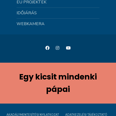
EU PROJEKTEK
IDŐJÁRÁS
WEBKAMERA
Egy kicsit mindenki
pápai
AKADÁLYMENTESÍTÉSI NYILATKOZAT
ADATKEZELÉSI TÁJÉKOZTATÓ