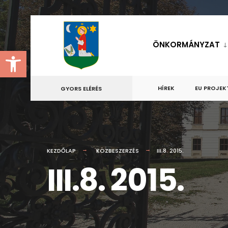
for:
Skip
to
ÖNKORMÁNYZAT
Eszköztár megnyitása
content
HÍREK
EU PROJEK
GYORS ELÉRÉS
KEZDŐLAP
KÖZBESZERZÉS
III.8. 2015.
III.8. 2015.