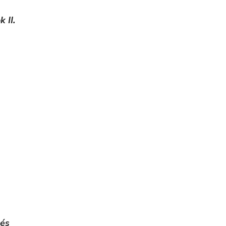
 II.
zés