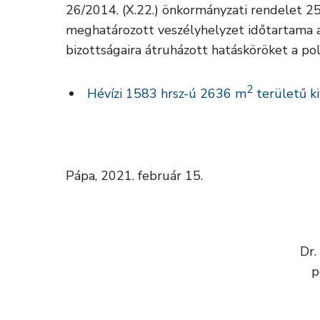
26/2014. (X.22.) önkormányzati rendelet 25
meghatározott veszélyhelyzet időtartama a
bizottságaira átruházott hatásköröket a po
2
Hévízi 1583 hrsz-ú 2636 m
területű ki
Pápa, 2021. február 15.
Dr.
p