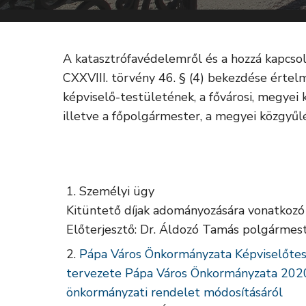
A katasztrófavédelemről és a hozzá kapcso
CXXVIII. törvény 46. § (4) bekezdése érte
képviselő-testületének, a fővárosi, megyei
illetve a főpolgármester, a megyei közgyűlé
Személyi ügy
Kitüntető díjak adományozására vonatkozó j
Előterjesztő: Dr. Áldozó Tamás polgármes
Pápa Város Önkormányzata Képviselőtes
tervezete Pápa Város Önkormányzata 2020. 
önkormányzati rendelet módosításáról