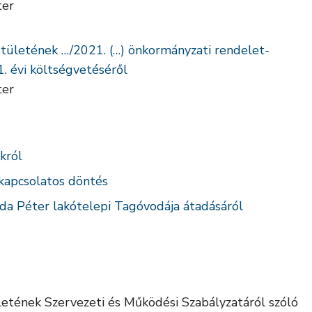
ter
tületének …/2021. (…) önkormányzati rendelet-
 évi költségvetéséről
ter
okról
kapcsolatos döntés
jda Péter lakótelepi Tagóvodája átadásáról
etének Szervezeti és Működési Szabályzatáról szóló