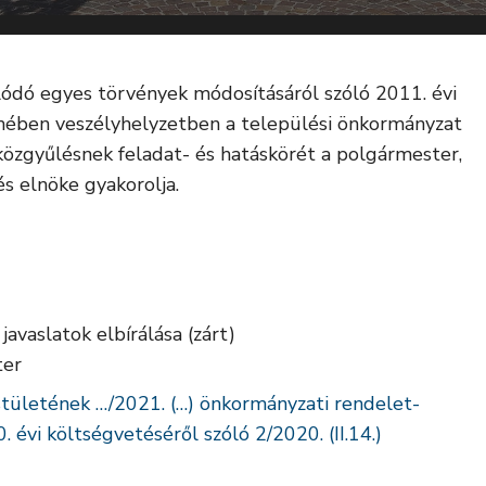
lódó egyes törvények módosításáról szóló 2011. évi
lmében veszélyhelyzetben a települési önkormányzat
 közgyűlésnek feladat- és hatáskörét a polgármester,
s elnöke gyakorolja.
avaslatok elbírálása (zárt)
ter
tületének …/2021. (…) önkormányzati rendelet-
évi költségvetéséről szóló 2/2020. (II.14.)