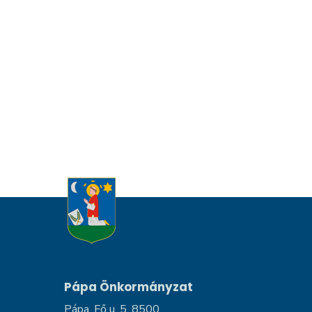
Pápa Önkormányzat
Pápa, Fő u. 5, 8500