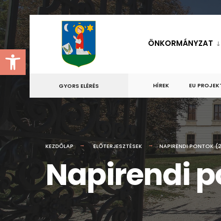
for:
Skip
to
ÖNKORMÁNYZAT
Eszköztár megnyitása
content
HÍREK
EU PROJEK
GYORS ELÉRÉS
KEZDŐLAP
ELŐTERJESZTÉSEK
NAPIRENDI PONTOK (20
Napirendi po