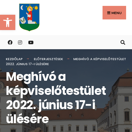
Search
Skip
for:
to
MENU
Eszköztár megnyitása
content
KEZDŐLAP
ELŐTERJESZTÉSEK
MEGHÍVÓ A KÉPVISELŐTESTÜLET
2022. JÚNIUS 17-I ÜLÉSÉRE
Meghívó a
képviselőtestület
2022. június 17-i
ülésére