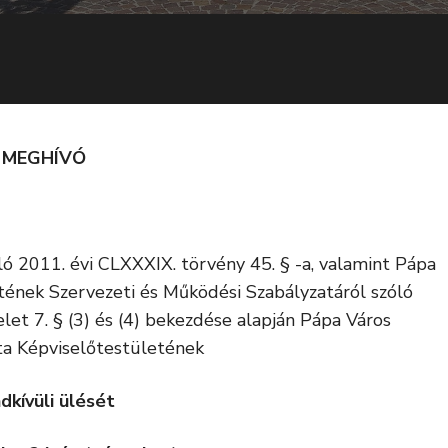
MEGHÍVÓ
ó 2011. évi CLXXXIX. törvény 45. § -a, valamint Pápa
ének Szervezeti és Működési Szabályzatáról szóló
let 7. § (3) és (4) bekezdése alapján Pápa Város
a Képviselőtestületének
dkívüli ülését