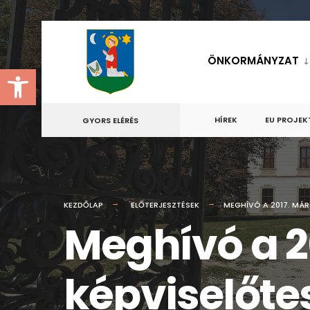
for:
Skip
to
ÖNKORMÁNYZAT
Eszköztár megnyitása
content
HÍREK
EU PROJEK
GYORS ELÉRÉS
KEZDŐLAP
ELŐTERJESZTÉSEK
MEGHÍVÓ A 2017. MÁRC
Meghívó a 20
képviselőtes