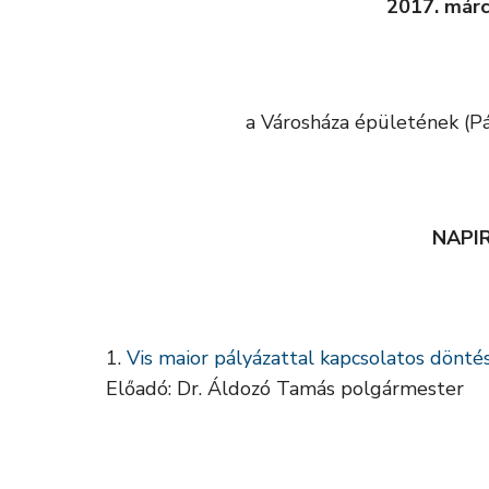
2017. márc
a Városháza épületének (Pá
NAPI
Vis maior pályázattal kapcsolatos dönté
Előadó: Dr. Áldozó Tamás polgármester