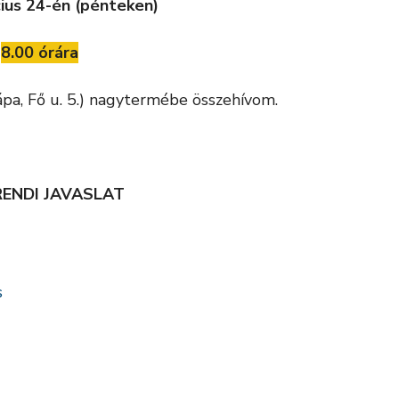
ius 24-én (pénteken)
8.00 órára
pa, Fő u. 5.) nagytermébe összehívom.
RENDI JAVASLAT
s