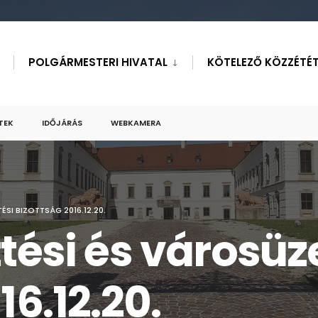
POLGÁRMESTERI HIVATAL
KÖTELEZŐ KÖZZÉTÉT
TEK
IDŐJÁRÁS
WEBKAMERA
SI BIZOTTSÁG 2016.12.20.
ztési és városüz
16.12.20.