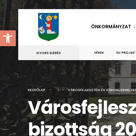
for:
Skip
to
ÖNKORMÁNYZAT
Eszköztár megnyitása
content
HÍREK
EU PROJEK
GYORS ELÉRÉS
KEZDŐLAP
VÁROSFEJLESZTÉSI ÉS VÁROSÜZEMELTETÉ
Városfejles
bizottság 20