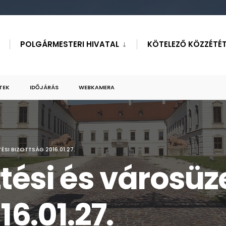
POLGÁRMESTERI HIVATAL
KÖTELEZŐ KÖZZÉTÉT
TEK
IDŐJÁRÁS
WEBKAMERA
SI BIZOTTSÁG 2016.01.27.
ztési és városüz
16.01.27.