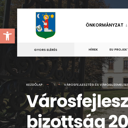
for:
Skip
to
ÖNKORMÁNYZAT
Eszköztár megnyitása
content
HÍREK
EU PROJEK
GYORS ELÉRÉS
KEZDŐLAP
VÁROSFEJLESZTÉSI ÉS VÁROSÜZEMELTETÉ
Városfejles
bizottság 20