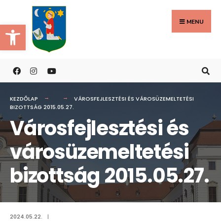
Search
Skip
for:
to
MENU
Eszköztár megnyitása
content
KEZDŐLAP
VÁROSFEJLESZTÉSI ÉS VÁROSÜZEMELTETÉSI
BIZOTTSÁG 2015.05.27.
Városfejlesztési és
városüzemeltetési
bizottság 2015.05.27.
2024.05.22.
|