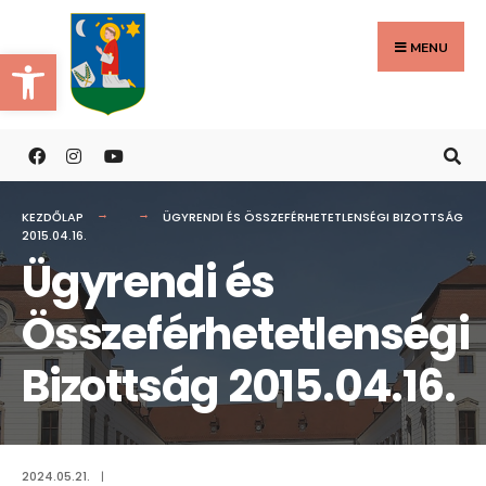
Search
Skip
for:
to
MENU
Eszköztár megnyitása
content
KEZDŐLAP
ÜGYRENDI ÉS ÖSSZEFÉRHETETLENSÉGI BIZOTTSÁG
2015.04.16.
Ügyrendi és
Összeférhetetlenségi
Bizottság 2015.04.16.
2024.05.21.
|