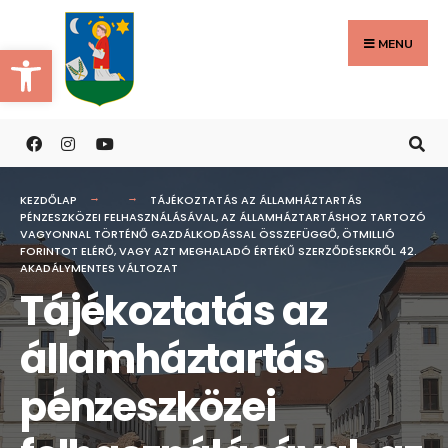
Search
Skip
for:
to
MENU
Eszköztár megnyitása
content
KEZDŐLAP
TÁJÉKOZTATÁS AZ ÁLLAMHÁZTARTÁS
PÉNZESZKÖZEI FELHASZNÁLÁSÁVAL, AZ ÁLLAMHÁZTARTÁSHOZ TARTOZÓ
VAGYONNAL TÖRTÉNŐ GAZDÁLKODÁSSAL ÖSSZEFÜGGŐ, ÖTMILLIÓ
FORINTOT ELÉRŐ, VAGY AZT MEGHALADÓ ÉRTÉKŰ SZERZŐDÉSEKRŐL 42.
AKADÁLYMENTES VÁLTOZAT
Tájékoztatás az
államháztartás
pénzeszközei