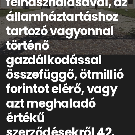
felhasználásával, az
államháztartáshoz
tartozó vagyonnal
történő
gazdálkodással
összefüggő, ötmillió
forintot elérő, vagy
azt meghaladó
értékű
szerződésekről 42.