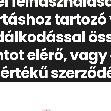
i felhasználásá
táshoz tartozó
dálkodással ös
ntot elérő, vagy
rtékű szerződé
zat