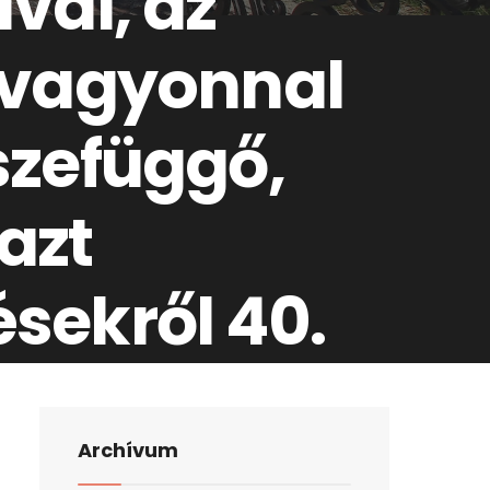
val, az
 vagyonnal
szefüggő,
 azt
sekről 40.
Archívum