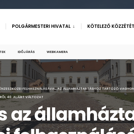
POLGÁRMESTERI HIVATAL
KÖTELEZŐ KÖZZÉTÉT
TEK
IDŐJÁRÁS
WEBKAMERA
ÉNZESZKÖZEI FELHASZNÁLÁSÁVAL, AZ ÁLLAMHÁZTARTÁSHOZ TARTOZÓ VAGYO
ŐL 40. ALÁÍRT VÁLTOZAT
s az államházt