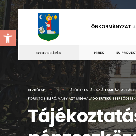
for:
Skip
to
ÖNKORMÁNYZAT
Eszköztár megnyitása
content
HÍREK
EU PROJEK
GYORS ELÉRÉS
KEZDŐLAP
TÁJÉKOZTATÁS AZ ÁLLAMHÁZTARTÁS P
FORINTOT ELÉRŐ, VAGY AZT MEGHALADÓ ÉRTÉKŰ SZERZŐDÉSEKR
Tájékoztatá