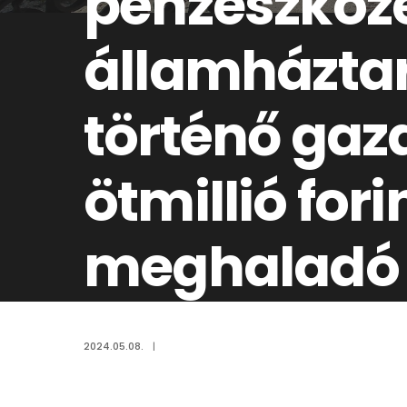
pénzeszköze
államháztar
történő gaz
ötmillió fori
meghaladó é
Aláírt válto
2024.05.08.
|