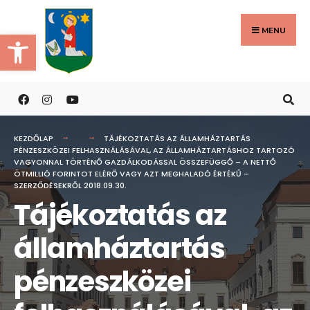
Search
Skip
for:
to
MENU
Eszköztár megnyitása
content
KEZDŐLAP
TÁJÉKOZTATÁS AZ ÁLLAMHÁZTARTÁS
PÉNZESZKÖZEI FELHASZNÁLÁSÁVAL, AZ ÁLLAMHÁZTARTÁSHOZ TARTOZÓ
VAGYONNAL TÖRTÉNŐ GAZDÁLKODÁSSAL ÖSSZEFÜGGŐ – A NETTŐ
ÖTMILLIÓ FORINTOT ELÉRŐ VAGY AZT MEGHALADÓ ÉRTÉKŰ –
SZERZŐDÉSEKRŐL 2018.09.30.
Tájékoztatás az
államháztartás
pénzeszközei