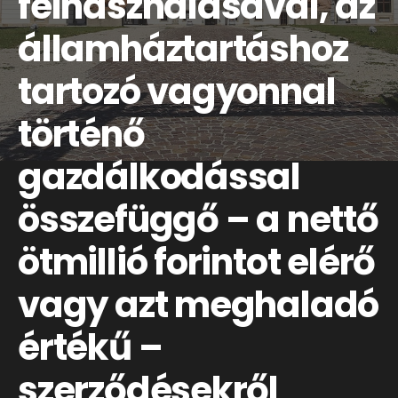
felhasználásával, az
államháztartáshoz
tartozó vagyonnal
történő
gazdálkodással
összefüggő – a nettő
ötmillió forintot elérő
vagy azt meghaladó
értékű –
szerződésekről