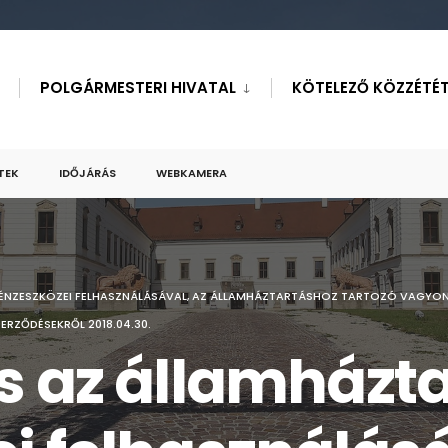
POLGÁRMESTERI HIVATAL
KÖTELEZŐ KÖZZÉTÉT
TEK
IDŐJÁRÁS
WEBKAMERA
ÉNZESZKÖZEI FELHASZNÁLÁSÁVAL, AZ ÁLLAMHÁZTARTÁSHOZ TARTOZÓ VAGYO
ERZŐDÉSEKRŐL 2018.04.30.
s az államházt