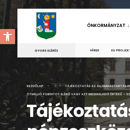
for:
Skip
to
ÖNKORMÁNYZAT
Eszköztár megnyitása
content
HÍREK
EU PROJEK
GYORS ELÉRÉS
KEZDŐLAP
TÁJÉKOZTATÁS AZ ÁLLAMHÁZTARTÁS P
ÖTMILLIÓ FORINTOT ELÉRŐ VAGY AZT MEGHALADÓ ÉRTÉKŰ – SZ
Tájékoztatá