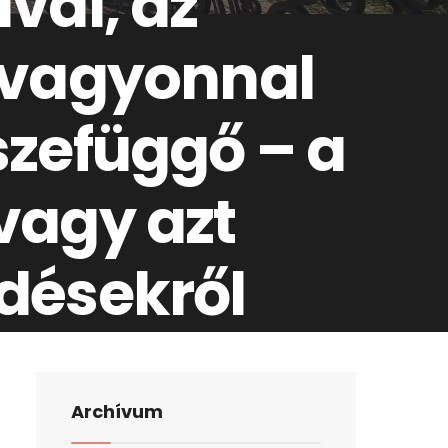
val, az
 vagyonnal
szefüggő – a
 vagy azt
désekről
Archívum