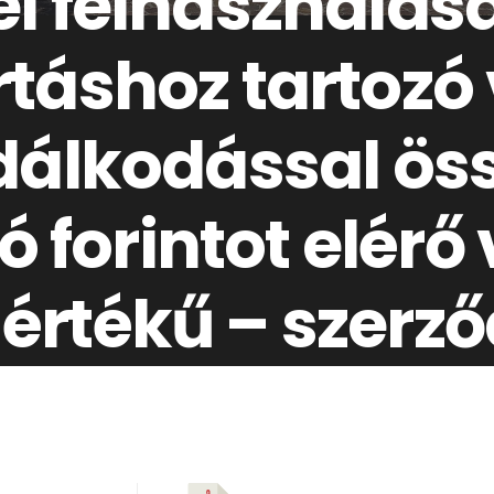
i felhasználásá
táshoz tartozó
dálkodással ös
ó forintot elérő
rtékű – szerző