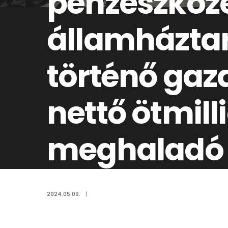
pénzeszköze
államháztar
történő gaz
nettő ötmilli
meghaladó é
2018.04.30.
2024.05.09.
|