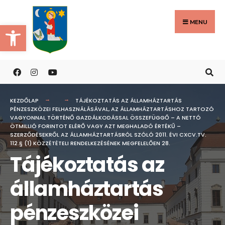
Search
Skip
for:
to
MENU
Eszköztár megnyitása
content
KEZDŐLAP
TÁJÉKOZTATÁS AZ ÁLLAMHÁZTARTÁS
PÉNZESZKÖZEI FELHASZNÁLÁSÁVAL, AZ ÁLLAMHÁZTARTÁSHOZ TARTOZÓ
VAGYONNAL TÖRTÉNŐ GAZDÁLKODÁSSAL ÖSSZEFÜGGŐ – A NETTÓ
ÖTMILLIÓ FORINTOT ELÉRŐ VAGY AZT MEGHALADÓ ÉRTÉKŰ –
SZERZŐDÉSEKRŐL AZ ÁLLAMHÁZTARTÁSRÓL SZÓLÓ 2011. ÉVI CXCV.TV.
112.§ (1) KÖZZÉTÉTELI RENDELKEZÉSÉNEK MEGFELELŐEN 28.
Tájékoztatás az
államháztartás
pénzeszközei