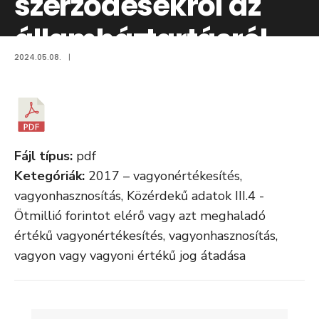
szerződésekről az
államháztartásról
2024.05.08.
|
szóló 2011. évi
CXCV.tv. 112.§ (1)
közzétételi
Fájl típus:
pdf
rendelkezésének
Ketegóriák:
2017 – vagyonértékesítés,
vagyonhasznosítás, Közérdekű adatok III.4 -
megfelelően 28.
Ötmillió forintot elérő vagy azt meghaladó
értékű vagyonértékesítés, vagyonhasznosítás,
vagyon vagy vagyoni értékű jog átadása