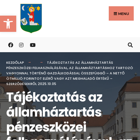
Search
Skip
for:
to
MENU
Eszköztár megnyitása
content
KEZDŐLAP
TÁJÉKOZTATÁS AZ ÁLLAMHÁZTARTÁS
PÉNZESZKÖZEI FELHASZNÁLÁSÁVAL, AZ ÁLLAMHÁZTARTÁSHOZ TARTOZÓ
VAGYONNAL TÖRTÉNŐ GAZDÁLKODÁSSAL ÖSSZEFÜGGŐ – A NETTŐ
ÖTMILLIÓ FORINTOT ELÉRŐ VAGY AZT MEGHALADÓ ÉRTÉKŰ –
SZERZŐDÉSEKRŐL 2025.10.05
Tájékoztatás az
államháztartás
pénzeszközei