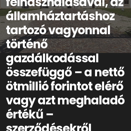
felhasználásával, az
államháztartáshoz
tartozó vagyonnal
történő
gazdálkodással
összefüggő – a nettő
ötmillió forintot elérő
vagy azt meghaladó
értékű –
szerződésekről