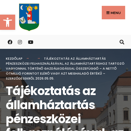
Search
Skip
for:
to
MENU
Eszköztár megnyitása
content
KEZDŐLAP
TÁJÉKOZTATÁS AZ ÁLLAMHÁZTARTÁS
PÉNZESZKÖZEI FELHASZNÁLÁSÁVAL, AZ ÁLLAMHÁZTARTÁSHOZ TARTOZÓ
VAGYONNAL TÖRTÉNŐ GAZDÁLKODÁSSAL ÖSSZEFÜGGŐ – A NETTŐ
ÖTMILLIÓ FORINTOT ELÉRŐ VAGY AZT MEGHALADÓ ÉRTÉKŰ –
SZERZŐDÉSEKRŐL 2026.05.05.
Tájékoztatás az
államháztartás
pénzeszközei