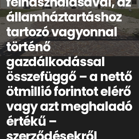
felhasználásával, az
államháztartáshoz
tartozó vagyonnal
történő
gazdálkodással
összefüggő – a nettő
ötmillió forintot elérő
vagy azt meghaladó
értékű –
szerződésekről