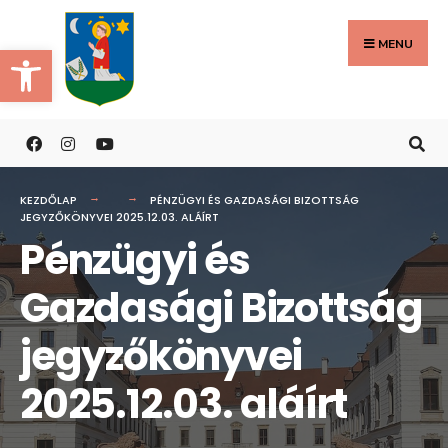
Search
Skip
for:
to
MENU
Eszköztár megnyitása
content
KEZDŐLAP
PÉNZÜGYI ÉS GAZDASÁGI BIZOTTSÁG
JEGYZŐKÖNYVEI 2025.12.03. ALÁÍRT
Pénzügyi és
Gazdasági Bizottság
jegyzőkönyvei
2025.12.03. aláírt