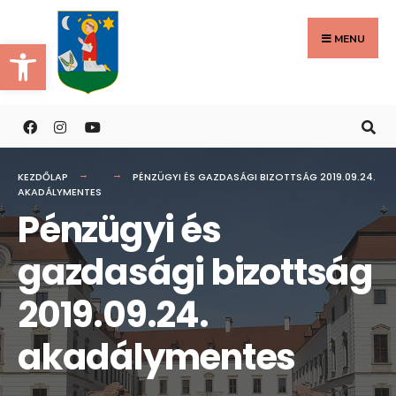
Search
Skip
for:
to
MENU
Eszköztár megnyitása
content
KEZDŐLAP
PÉNZÜGYI ÉS GAZDASÁGI BIZOTTSÁG 2019.09.24.
AKADÁLYMENTES
Pénzügyi és
gazdasági bizottság
2019.09.24.
akadálymentes