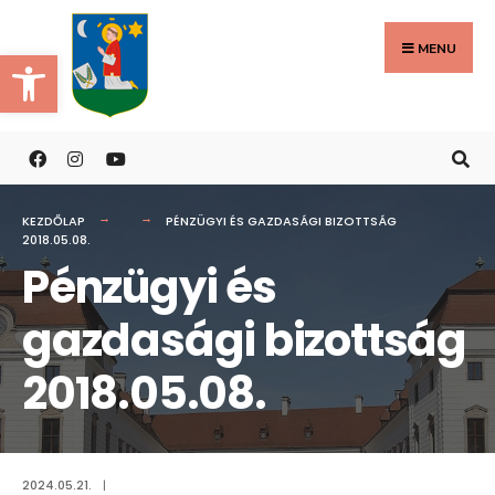
Search
Skip
for:
to
MENU
Eszköztár megnyitása
content
KEZDŐLAP
PÉNZÜGYI ÉS GAZDASÁGI BIZOTTSÁG
2018.05.08.
Pénzügyi és
gazdasági bizottság
2018.05.08.
2024.05.21.
|