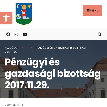
Search
Skip
for:
to
MENU
Eszköztár megnyitása
content
KEZDŐLAP
PÉNZÜGYI ÉS GAZDASÁGI BIZOTTSÁG
2017.11.29.
Pénzügyi és
gazdasági bizottság
2017.11.29.
2024.05.21.
|