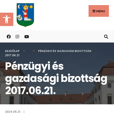
Search
Skip
for:
to
MENU
Eszköztár megnyitása
content
KEZDŐLAP
PÉNZÜGYI ÉS GAZDASÁGI BIZOTTSÁG
2017.06.21.
Pénzügyi és
gazdasági bizottság
2017.06.21.
2024.05.21.
|