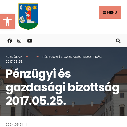
Search
Skip
for:
to
MENU
Eszköztár megnyitása
content
KEZDŐLAP
PÉNZÜGYI ÉS GAZDASÁGI BIZOTTSÁG
2017.05.25.
Pénzügyi és
gazdasági bizottság
2017.05.25.
2024.05.21.
|